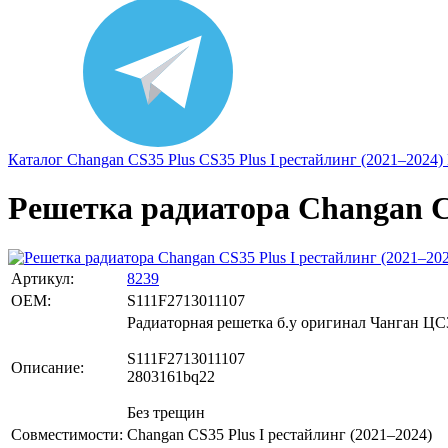
Каталог
Changan
CS35 Plus
CS35 Plus I рестайлинг (2021–2024)
Решетка радиатора Changan CS
Артикул:
8239
OEM:
S111F2713011107
Радиаторная решетка б.у оригинал Чанган ЦС
S111F2713011107
Описание:
2803161bq22
Без трещин
Совместимости:
Changan CS35 Plus I рестайлинг (2021–2024)