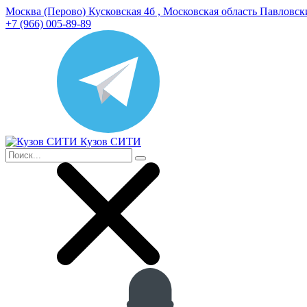
Москва (Перово) Кусковская 4б , Московская область Павловс
+7 (966) 005-89-89
Кузов СИТИ