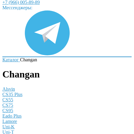
+7 (966) 005-89-89
Мессенджеры:
Каталог
Changan
Changan
Alsvin
CS35 Plus
CS55
CS75
CS95
Eado Plus
Lamore
Uni-K
Uni-T