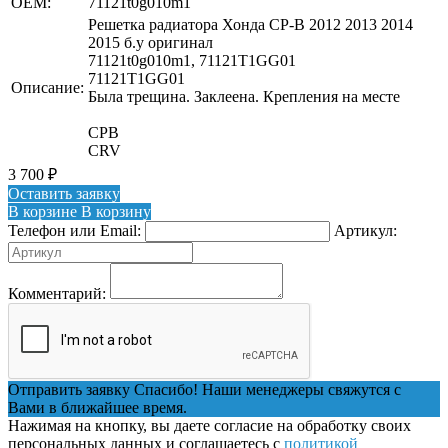
OEM:
71121t0g010m1
Решетка радиатора Хонда СР-В 2012 2013 2014
2015 б.у оригинал
71121t0g010m1, 71121T1GG01
71121T1GG01
Описание:
Была трещина. Заклеена. Крепления на месте
СРВ
CRV
3 700
₽
Оставить заявку
В корзине
В корзину
Телефон или Email:
Артикул:
Комментарий:
Отправить заявку
Спасибо! Наши менеджеры свяжутся с
Вами в ближайшее время.
Нажимая на кнопку, вы даете согласие на обработку своих
персональных данных и соглашаетесь с
политикой