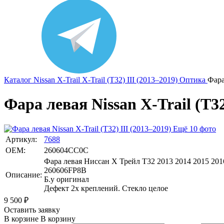
Каталог
Nissan
X-Trail
X-Trail (T32) III (2013–2019)
Оптика
Фара
Фара левая Nissan X-Trail (T32
Ещё 10 фото
Артикул:
7688
OEM:
260604CC0C
Фара левая Ниссан Х Трейл Т32 2013 2014 2015 201
260606FP8B
Описание:
Б.у оригинал
Дефект 2х креплений. Стекло целое
9 500
₽
Оставить заявку
В корзине
В корзину