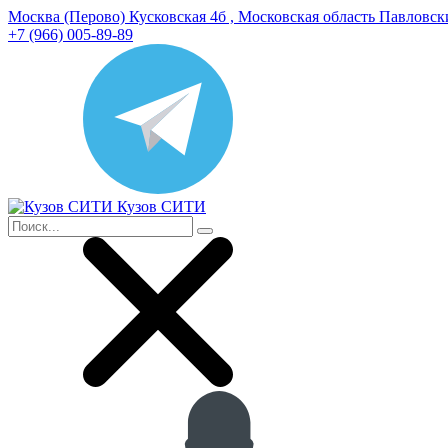
Москва (Перово) Кусковская 4б , Московская область Павловс
+7 (966) 005-89-89
Кузов СИТИ