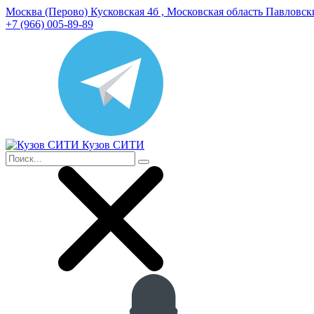
Москва (Перово) Кусковская 4б , Московская область Павловс
+7 (966) 005-89-89
Кузов СИТИ