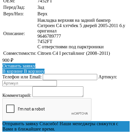
OEM:
7452FT
Перед/Зад:
Зад
Верх/Низ:
Верх
Накладка верхняя на задний бампер
Ситроен С4 хэтчбек 5 дверей 2005-2011 б.у
оригинал
Описание:
9646789777
7452FT
С отверстиями под парктроники
Совместимости:
Citroen C4 I рестайлинг (2008–2011)
900
₽
Оставить заявку
В корзине
В корзину
Телефон или Email:
Артикул:
Комментарий:
Отправить заявку
Спасибо! Наши менеджеры свяжутся с
Вами в ближайшее время.