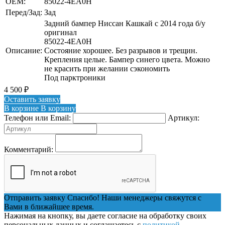
OEM:
85022-4EA0H
Перед/Зад:
Зад
Задний бампер Ниссан Кашкай с 2014 года б/у
оригинал
85022-4EA0H
Описание:
Состояние хорошее. Без разрывов и трещин.
Крепления целые. Бампер синего цвета. Можно
не красить при желании сэкономить
Под парктроники
4 500
₽
Оставить заявку
В корзине
В корзину
Телефон или Email:
Артикул:
Комментарий:
Отправить заявку
Спасибо! Наши менеджеры свяжутся с
Вами в ближайшее время.
Нажимая на кнопку, вы даете согласие на обработку своих
персональных данных и соглашаетесь с
политикой