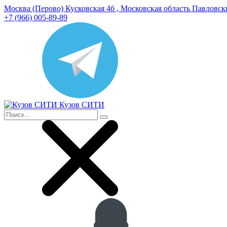
Москва (Перово) Кусковская 4б , Московская область Павловс
+7 (966) 005-89-89
Кузов СИТИ