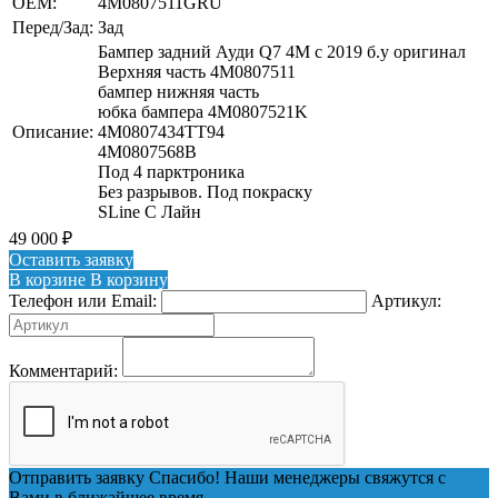
OEM:
4M0807511GRU
Перед/Зад:
Зад
Бампер задний Ауди Q7 4M с 2019 б.у оригинал
Верхняя часть 4M0807511
бампер нижняя часть
юбка бампера 4M0807521K
Описание:
4M0807434TT94
4M0807568B
Под 4 парктроника
Без разрывов. Под покраску
SLine С Лайн
49 000
₽
Оставить заявку
В корзине
В корзину
Телефон или Email:
Артикул:
Комментарий:
Отправить заявку
Спасибо! Наши менеджеры свяжутся с
Вами в ближайшее время.