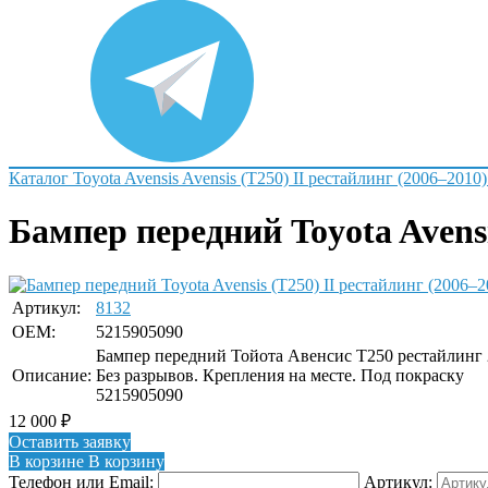
Каталог
Toyota
Avensis
Avensis (T250) II рестайлинг (2006–2010)
Бампер передний Toyota Avensi
Артикул:
8132
OEM:
5215905090
Бампер передний Тойота Авенсис Т250 рестайлинг 2
Описание:
Без разрывов. Крепления на месте. Под покраску
5215905090
12 000
₽
Оставить заявку
В корзине
В корзину
Телефон или Email:
Артикул: