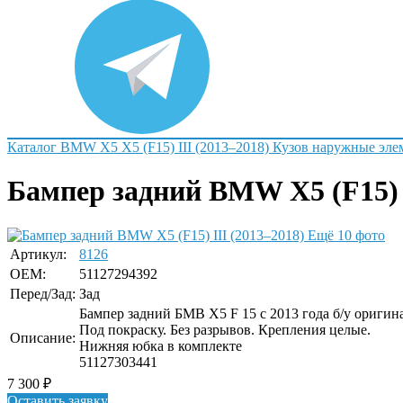
Каталог
BMW
X5
X5 (F15) III (2013–2018)
Кузов наружные эле
Бампер задний BMW X5 (F15) I
Ещё 10 фото
Артикул:
8126
OEM:
51127294392
Перед/Зад:
Зад
Бампер задний БМВ Х5 F 15 с 2013 года б/у оригин
Под покраску. Без разрывов. Крепления целые.
Описание:
Нижняя юбка в комплекте
51127303441
7 300
₽
Оставить заявку