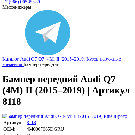
+7 (966) 005-89-89
Мессенджеры:
Каталог
Audi
Q7
Q7 (4M) II (2015–2019)
Кузов наружные
элементы
Бампер передний
Бампер передний Audi Q7
(4M) II (2015–2019) | Артикул
8118
Ещё 8 фото
Артикул:
8118
OEM:
4M0807065DGRU