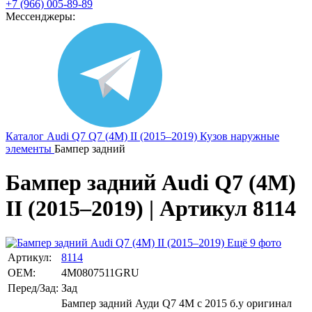
+7 (966) 005-89-89
Мессенджеры:
Каталог
Audi
Q7
Q7 (4M) II (2015–2019)
Кузов наружные
элементы
Бампер задний
Бампер задний Audi Q7 (4M)
II (2015–2019) | Артикул 8114
Ещё 9 фото
Артикул:
8114
OEM:
4M0807511GRU
Перед/Зад:
Зад
Бампер задний Ауди Q7 4M с 2015 б.у оригинал