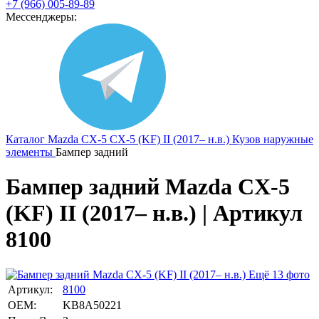
+7 (966) 005-89-89
Мессенджеры:
Каталог
Mazda
CX-5
CX-5 (KF) II (2017– н.в.)
Кузов наружные
элементы
Бампер задний
Бампер задний Mazda CX-5
(KF) II (2017– н.в.) | Артикул
8100
Ещё 13 фото
Артикул:
8100
OEM:
KB8A50221