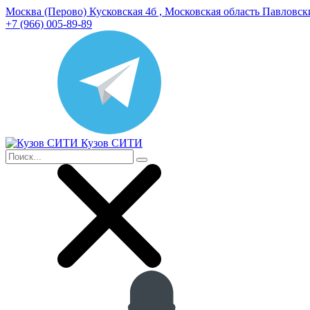
Москва (Перово) Кусковская 4б , Московская область Павловс
+7 (966) 005-89-89
Кузов СИТИ