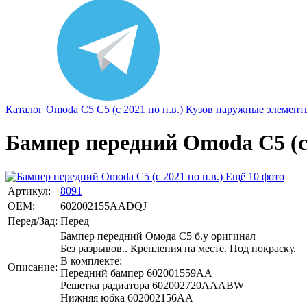
Каталог
Omoda
С5
C5 (с 2021 по н.в.)
Кузов наружные элемент
Бампер передний Omoda C5 (с 2
Ещё 10 фото
Артикул:
8091
OEM:
602002155AADQJ
Перед/Зад:
Перед
Бампер передний Омода С5 б.у оригинал
Без разрывов.. Крепления на месте. Под покраску.
В комплекте:
Описание:
Передний бампер 602001559AA
Решетка радиатора 602002720AAABW
Нижняя юбка 602002156AA