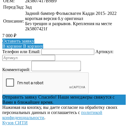
OEM:
2k5807417B9B9
Перед/Зад:
Зад
Задний бампер Фольксваген Кадди 2015- 2022
короткая версия б.у оригинал
Описание:
Без трещин и разрывов. Крепления на месте
2k5807421f
7 000
₽
Оставить заявку
В корзине
В корзину
Телефон или Email:
Артикул:
Комментарий:
Отправить заявку
Спасибо! Наши менеджеры свяжутся с
Вами в ближайшее время.
Нажимая на кнопку, вы даете согласие на обработку своих
персональных данных и соглашаетесь с
политикой
конфиденциальности
.
Кузов СИТИ