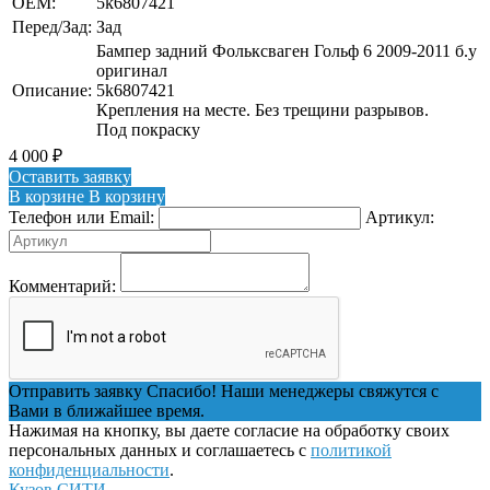
OEM:
5k6807421
Перед/Зад:
Зад
Бампер задний Фольксваген Гольф 6 2009-2011 б.у
оригинал
Описание:
5k6807421
Крепления на месте. Без трещини разрывов.
Под покраску
4 000
₽
Оставить заявку
В корзине
В корзину
Телефон или Email:
Артикул:
Комментарий:
Отправить заявку
Спасибо! Наши менеджеры свяжутся с
Вами в ближайшее время.
Нажимая на кнопку, вы даете согласие на обработку своих
персональных данных и соглашаетесь с
политикой
конфиденциальности
.
Кузов СИТИ