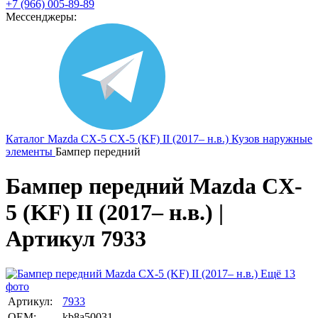
+7 (966) 005-89-89
Мессенджеры:
Каталог
Mazda
CX-5
CX-5 (KF) II (2017– н.в.)
Кузов наружные
элементы
Бампер передний
Бампер передний Mazda CX-
5 (KF) II (2017– н.в.) |
Артикул 7933
Ещё 13
фото
Артикул:
7933
OEM:
kb8a50031