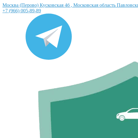
Москва (Перово) Кусковская 4б , Московская область Павловс
+7 (966) 005-89-89