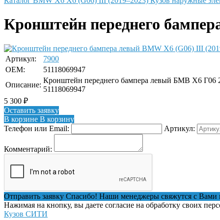
Каталог
BMW
X6
X6 (G06) III (2019–2023)
Кузов наружные эл
Кронштейн переднего бампера 
Артикул:
7900
OEM:
51118069947
Кронштейн переднего бампера левый БМВ Х6 Г06 20
Описание:
51118069947
5 300
₽
Оставить заявку
В корзине
В корзину
Телефон или Email:
Артикул:
Комментарий:
Отправить заявку
Спасибо! Наши менеджеры свяжутся с Вами 
Нажимая на кнопку, вы даете согласие на обработку своих пер
Кузов СИТИ