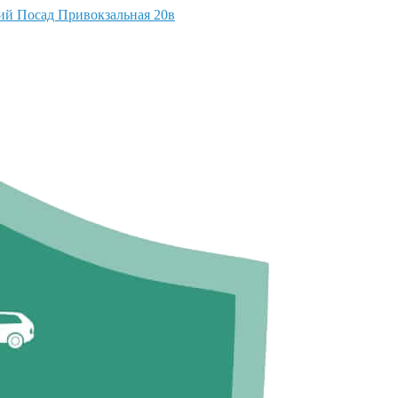
кий Посад Привокзальная 20в