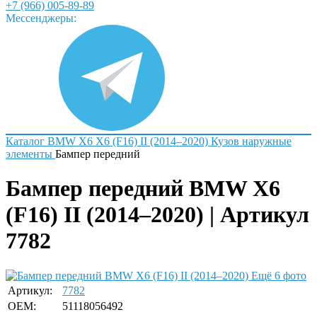
+7 (966) 005-89-89
Мессенджеры:
Каталог
BMW
X6
X6 (F16) II (2014–2020)
Кузов наружные
элементы
Бампер передний
Бампер передний BMW X6
(F16) II (2014–2020) | Артикул
7782
Ещё 6 фото
Артикул:
7782
OEM:
51118056492