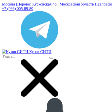
Москва (Перово) Кусковская 4б , Московская область Павловс
+7 (966) 005-89-89
Кузов СИТИ