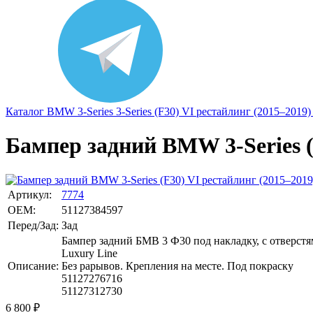
Каталог
BMW
3-Series
3-Series (F30) VI рестайлинг (2015–2019)
Бампер задний BMW 3-Series (
Артикул:
7774
OEM:
51127384597 ​
Перед/Зад:
Зад
Бампер задний БМВ 3 Ф30 под накладку, с отверст
Luxury Line
Описание:
Без рарывов. Крепления на месте. Под покраску
51127276716
​51127312730
6 800
₽