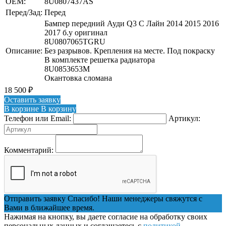
OEM:
8U0807437AS
Перед/Зад:
Перед
Бампер передний Ауди Q3 С Лайн 2014 2015 2016
2017 б.у оригинал
8U0807065TGRU
Описание:
Без разрывов. Крепления на месте. Под покраску
В комплекте решетка радиатора
8U0853653M
Окантовка сломана
18 500
₽
Оставить заявку
В корзине
В корзину
Телефон или Email:
Артикул:
Комментарий:
Отправить заявку
Спасибо! Наши менеджеры свяжутся с
Вами в ближайшее время.
Нажимая на кнопку, вы даете согласие на обработку своих
персональных данных и соглашаетесь с
политикой