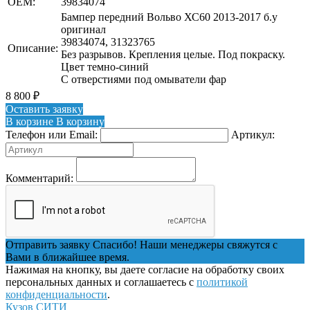
OEM:
39834074
Бампер передний Вольво ХС60 2013-2017 б.у
оригинал
39834074, 31323765
Описание:
Без разрывов. Крепления целые. Под покраску.
Цвет темно-синий
С отверстиями под омыватели фар
8 800
₽
Оставить заявку
В корзине
В корзину
Телефон или Email:
Артикул:
Комментарий:
Отправить заявку
Спасибо! Наши менеджеры свяжутся с
Вами в ближайшее время.
Нажимая на кнопку, вы даете согласие на обработку своих
персональных данных и соглашаетесь с
политикой
конфиденциальности
.
Кузов СИТИ