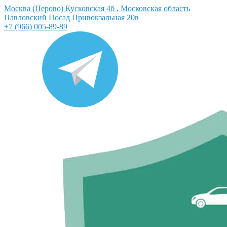
Москва (Перово) Кусковская 4б , Московская область
Павловский Посад Привокзальная 20в
+7 (966) 005-89-89