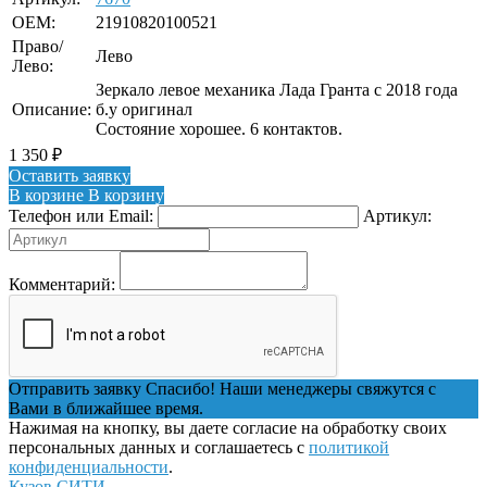
OEM:
21910820100521
Право/
Лево
Лево:
Зеркало левое механика Лада Гранта с 2018 года
Описание:
б.у оригинал
Состояние хорошее. 6 контактов.
1 350
₽
Оставить заявку
В корзине
В корзину
Телефон или Email:
Артикул:
Комментарий:
Отправить заявку
Спасибо! Наши менеджеры свяжутся с
Вами в ближайшее время.
Нажимая на кнопку, вы даете согласие на обработку своих
персональных данных и соглашаетесь с
политикой
конфиденциальности
.
Кузов СИТИ