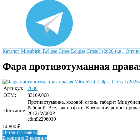
Каталог
Mitsubishi
Eclipse Cross
Eclipse Cross I (2020-н.в.)
Оптик
Фара противотуманная правая M
Артикул:
7636
OEM:
8310A060
Противотуманка, ходовой огонь, габарит Мицубиси 
Рабочий. Все, как на фото. Крепления ремонтировал
Описание:
26121W000P
edm92206010
14 800
₽
Оставить заявку
В корзине
В корзину