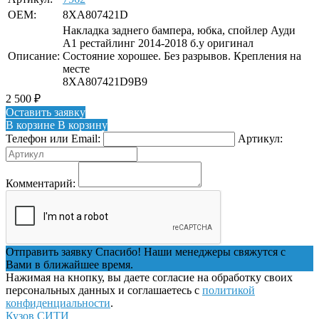
OEM:
8XA807421D
Накладка заднего бампера, юбка, спойлер Ауди
А1 рестайлинг 2014-2018 б.у оригинал
Описание:
Состояние хорошее. Без разрывов. Крепления на
месте
8XA807421D9B9
2 500
₽
Оставить заявку
В корзине
В корзину
Телефон или Email:
Артикул:
Комментарий:
Отправить заявку
Спасибо! Наши менеджеры свяжутся с
Вами в ближайшее время.
Нажимая на кнопку, вы даете согласие на обработку своих
персональных данных и соглашаетесь с
политикой
конфиденциальности
.
Кузов СИТИ