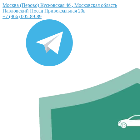
Москва (Перово) Кусковская 4б , Московская область
Павловский Посад Привокзальная 20в
+7 (966) 005-89-89