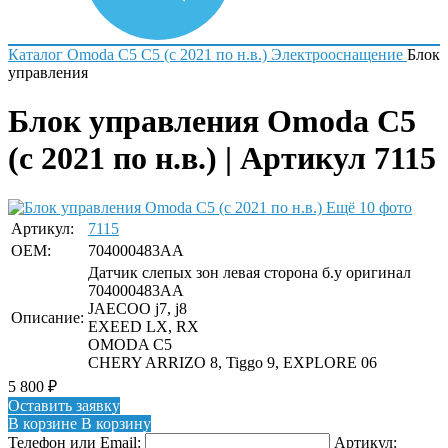
Каталог
Omoda
С5
C5 (с 2021 по н.в.)
Электрооснащение
Блок
управления
Блок управления Omoda C5
(с 2021 по н.в.) | Артикул 7115
Ещё 10 фото
Артикул:
7115
OEM:
704000483AA
Датчик слепых зон левая сторона б.у оригинал
704000483АА
JAECOO j7, j8
Описание:
EXEED LX, RX
OMODA C5
CHERY ARRIZO 8, Tiggo 9, EXPLORE 06
5 800
₽
Оставить заявку
В корзине
В корзину
Телефон или Email:
Артикул: