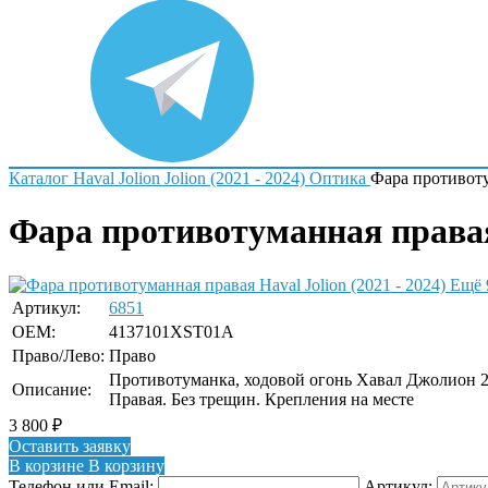
Каталог
Haval
Jolion
Jolion (2021 - 2024)
Оптика
Фара противот
Фара противотуманная правая H
Ещё 
Артикул:
6851
OEM:
4137101XST01A
Право/Лево:
Право
Противотуманка, ходовой огонь Хавал Джолион 20
Описание:
Правая. Без трещин. Крепления на месте
3 800
₽
Оставить заявку
В корзине
В корзину
Телефон или Email:
Артикул: