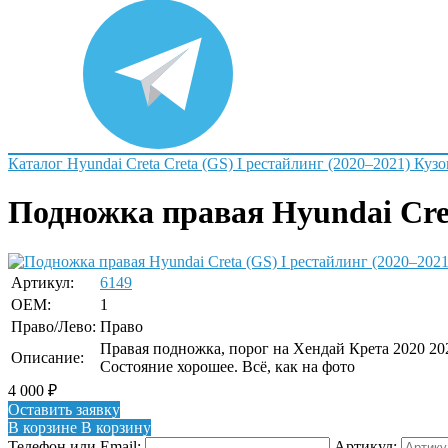
Каталог
Hyundai
Creta
Creta (GS) I рестайлинг (2020–2021)
Кузо
Подножка правая Hyundai Cret
Артикул:
6149
OEM:
1
Право/Лево:
Право
Правая подножка, порог на Хендай Крета 2020 202
Описание:
Состояние хорошее. Всё, как на фото
4 000
₽
Оставить заявку
В корзине
В корзину
Телефон или Email:
Артикул: