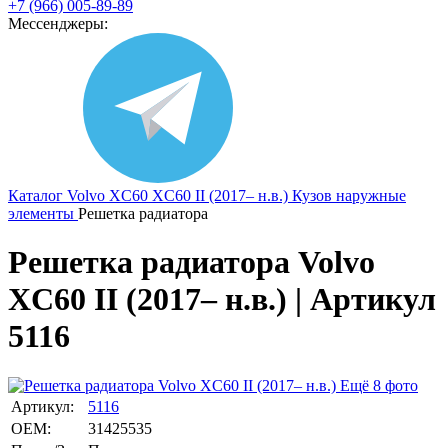
+7 (966) 005-89-89
Мессенджеры:
Каталог
Volvo
XC60
XC60 II (2017– н.в.)
Кузов наружные
элементы
Решетка радиатора
Решетка радиатора Volvo
XC60 II (2017– н.в.) | Артикул
5116
Ещё 8 фото
Артикул:
5116
OEM:
31425535