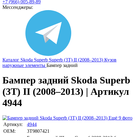
+7 (966) 005-89-89
Мессенджеры:
Каталог
Skoda
Superb
Superb (3T) II (2008–2013)
Кузов
наружные элементы
Бампер задний
Бампер задний Skoda Superb
(3T) II (2008–2013) | Артикул
4944
Ещё 9 фото
Артикул:
4944
OEM:
3T9807421