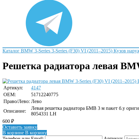
Каталог
BMW
3-Series
3-Series (F30) VI (2011–2015)
Кузов нару
Решетка радиатора левая BMW 
Артикул:
4147
OEM:
51712240775
Право/Лево:
Лево
Левая решетка радиатора БМВ 3 м пакет б.у ориг
Описание:
8054331 LH
600
₽
Оставить заявку
В корзине
В корзину
Телефон или Email:
Артикул: