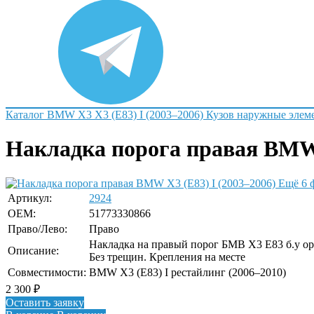
Каталог
BMW
X3
X3 (E83) I (2003–2006)
Кузов наружные элем
Накладка порога правая BMW X
Ещё 6 
Артикул:
2924
OEM:
51773330866
Право/Лево:
Право
Накладка на правый порог БМВ Х3 Е83 б.у о
Описание:
Без трещин. Крепления на месте
Совместимости:
BMW X3 (E83) I рестайлинг (2006–2010)
2 300
₽
Оставить заявку