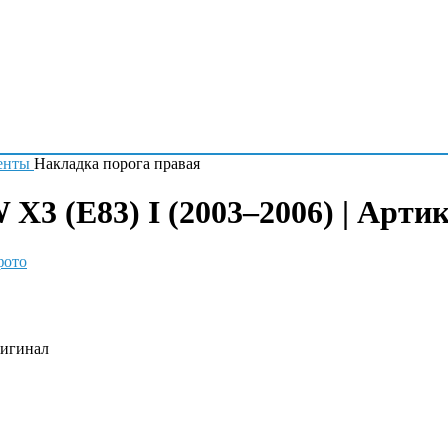
енты
Накладка порога правая
3 (E83) I (2003–2006) | Артик
фото
ригинал