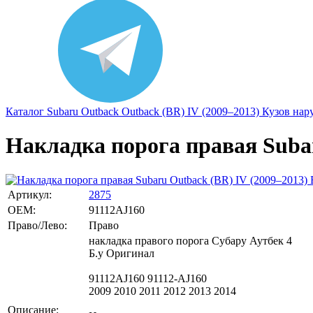
Каталог
Subaru
Outback
Outback (BR) IV (2009–2013)
Кузов нар
Накладка порога правая Subar
Артикул:
2875
OEM:
91112AJ160
Право/Лево:
Право
накладка правого порога Субару Аутбек 4
Б.у Оригинал
91112AJ160 91112-AJ160
2009 2010 2011 2012 2013 2014
Описание: