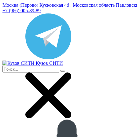
Москва (Перово) Кусковская 4б , Московская область Павловс
+7 (966) 005-89-89
Кузов СИТИ