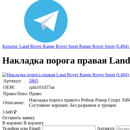
Каталог
Land Rover
Range Rover Sport
Range Rover Sport (L494) 
Накладка порога правая Land R
Артикул:
2865
OEM:
cpla101d57aa
Право/Лево:
Право
Накладка порога правого Рейнж Ровер Спорт Л49
Описание:
Состояние хорошее. Без разрывов и трещин
3 600
₽
Оставить заявку
В корзине
В корзину
Телефон или Email:
Артикул: