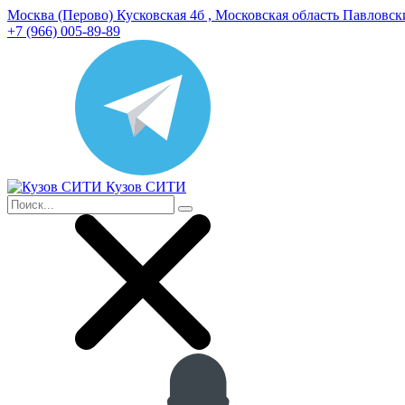
Москва (Перово) Кусковская 4б , Московская область Павловс
+7 (966) 005-89-89
Кузов СИТИ