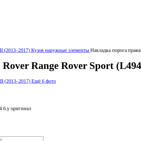
II (2013–2017)
Кузов наружные элементы
Накладка порога права
over Range Rover Sport (L494)
Ещё 6 фото
4 б.у оригинал