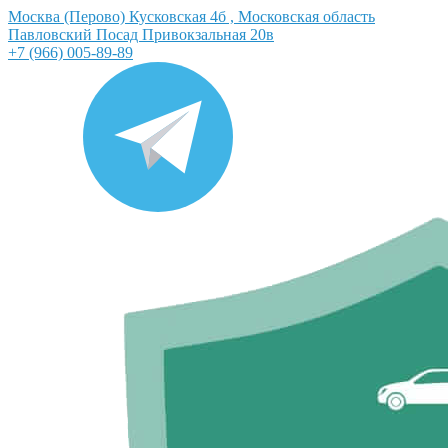
Москва (Перово) Кусковская 4б , Московская область
Павловский Посад Привокзальная 20в
+7 (966) 005-89-89