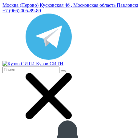
Москва (Перово) Кусковская 4б , Московская область Павловс
+7 (966) 005-89-89
Кузов СИТИ