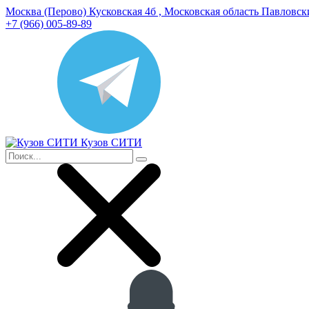
Москва (Перово) Кусковская 4б , Московская область Павловс
+7 (966) 005-89-89
Кузов СИТИ