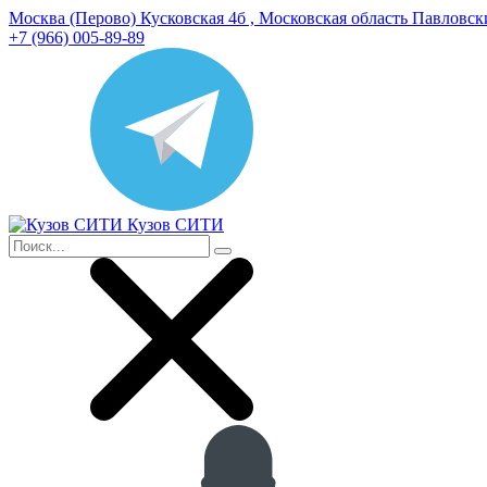
Москва (Перово) Кусковская 4б , Московская область Павловс
+7 (966) 005-89-89
Кузов СИТИ