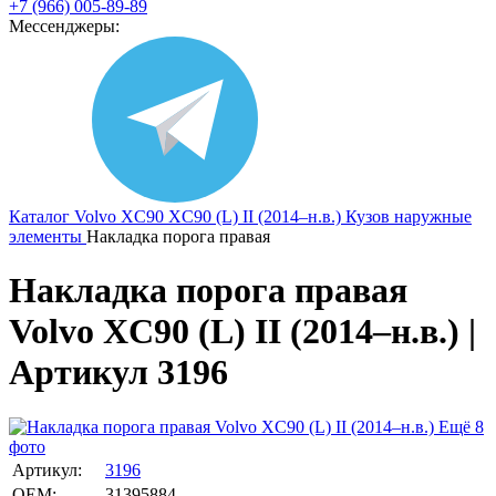
+7 (966) 005-89-89
Мессенджеры:
Каталог
Volvo
XC90
XC90 (L) II (2014–н.в.)
Кузов наружные
элементы
Накладка порога правая
Накладка порога правая
Volvo XC90 (L) II (2014–н.в.) |
Артикул 3196
Ещё 8
фото
Артикул:
3196
OEM:
31395884