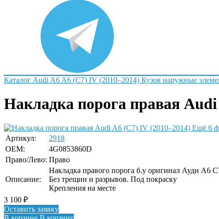
Каталог
Audi
A6
A6 (C7) IV (2010–2014)
Кузов наружные элем
Накладка порога правая Audi 
Ещё 6 ф
Артикул:
2918
OEM:
4G0853860D
Право/Лево:
Право
Накладка правого порога б.у оригинал Ауди А6 С
Описание:
Без трещин и разрывов. Под покраску
Крепления на месте
3 100
₽
Оставить заявку
В корзине
В корзину